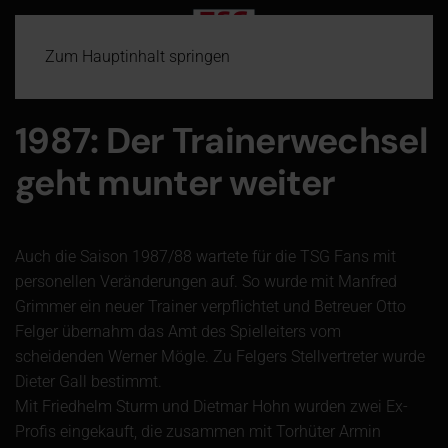
Zum Hauptinhalt springen
1987: Der Trainerwechsel
geht munter weiter
Auch die Saison 1987/88 wartete für die TSG Fans mit
personellen Veränderungen auf. So wurde mit Manfred
Grimmer ein neuer Trainer verpflichtet und Betreuer Otto
Felger übernahm das Amt des Spielleiters vom
scheidenden Werner Mögle. Zu Felgers Stellvertreter wurde
Dieter Gall bestimmt.
Mit Friedhelm Sturm und Dietmar Hohn wurden zwei Ex-
Profis eingekauft, die zusammen mit Torhüter Armin