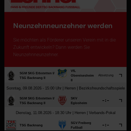
Neunzehnneunzehner werden
Sie möchten als Förderer unseren Verein mit in die
Zukunft entwickeln? Dann werden Sie
Neunzehnneunzehner.