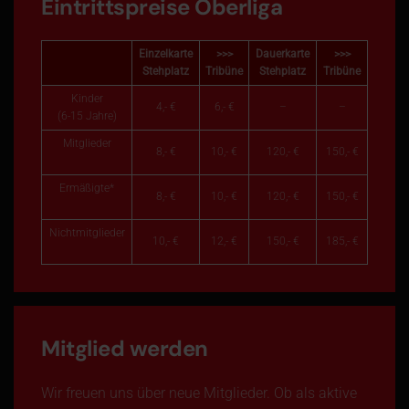
Eintrittspreise Oberliga
Einzelkarte
>>>
Dauerkarte
>>>
Stehplatz
Tribüne
Stehplatz
Tribüne
Kinder
4,- €
6,- €
–
–
(6-15 Jahre)
Mitglieder
8,- €
10,- €
120,- €
150,- €
Ermäßigte*
8,- €
10,- €
120,- €
150,- €
Nichtmitglieder
10,- €
12,- €
150,- €
185,- €
Mitglied werden
Wir freuen uns über neue Mitglieder. Ob als aktive