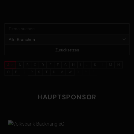
Zurücksetzen
Alle
A
B
C
D
E
F
G
H
I
J
K
L
M
N
O
P
Q
R
S
T
U
V
W
X
Y
Z
HAUPTSPONSOR
Volksbank Backnang eG
Schillerstraße 18
71522 Backnang