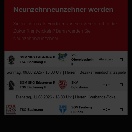
Neunzehnneunzehner werden
Sie möchten als Förderer unseren Verein mit in die
Zukunft entwickeln? Dann werden Sie
Neunzehnneunzehner.