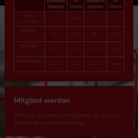
Einzelkarte
>>>
Dauerkarte
>>>
Stehplatz
Tribüne
Stehplatz
Tribüne
Kinder
4,- €
6,- €
–
–
(6-15 Jahre)
Mitglieder
8,- €
10,- €
120,- €
150,- €
Ermäßigte*
8,- €
10,- €
120,- €
150,- €
Nichtmitglieder
10,- €
12,- €
150,- €
185,- €
Mitglied werden
Wir freuen uns über neue Mitglieder. Ob als aktive
Spieler oder passive Unterstützer.